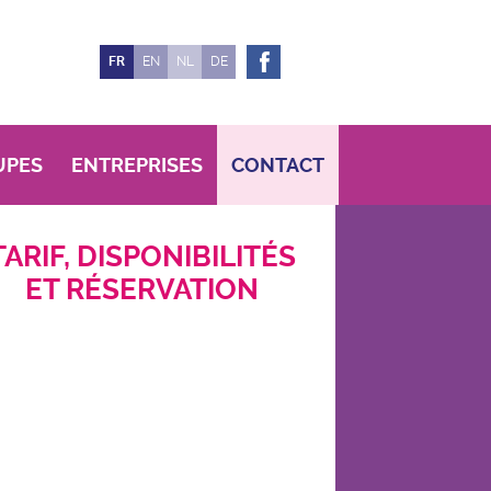
FR
EN
NL
DE
UPES
ENTREPRISES
CONTACT
TARIF, DISPONIBILITÉS
ET RÉSERVATION