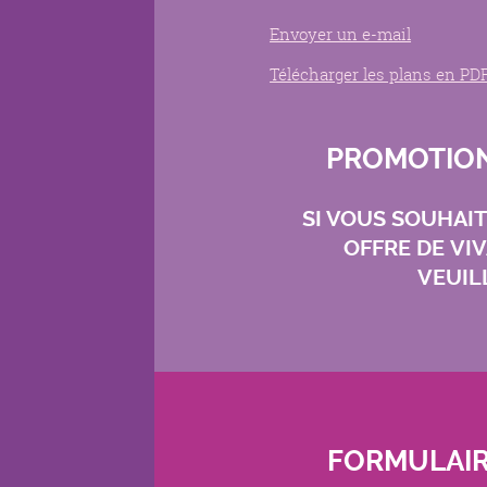
Envoyer un e-mail
Télécharger les plans en PD
PROMOTION
SI VOUS SOUHAI
OFFRE DE VI
VEUIL
FORMULAIR