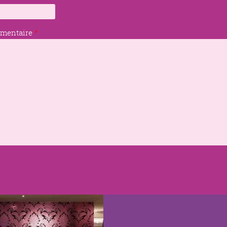
mmentaire
*