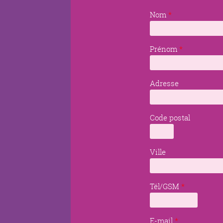
Nom
*
Prénom
*
Adresse
Code postal
Ville
Tél/GSM
*
E-mail
*